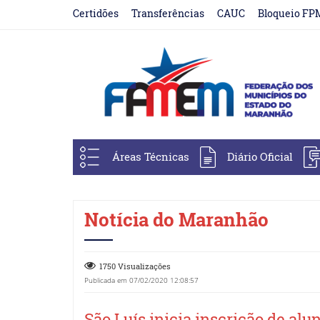
Certidões
Transferências
CAUC
Bloqueio FP
Áreas Técnicas
Diário Oficial
Notícia do Maranhão
1750 Visualizações
Publicada em 07/02/2020 12:08:57
São Luís inicia inscrição de alu