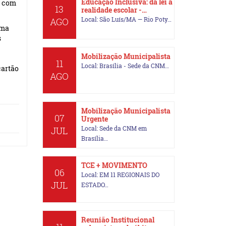
Educação Inclusiva: da lei à
s com
13
realidade escolar -…
Local: São Luís/MA — Rio Poty…
AGO
uma
s
Mobilização Municipalista
11
Local: Brasília - Sede da CNM…
cartão
AGO
Mobilização Municipalista
07
Urgente
Local: Sede da CNM em
JUL
Brasília…
TCE + MOVIMENTO
06
Local: EM 11 REGIONAIS DO
JUL
ESTADO…
Reunião Institucional