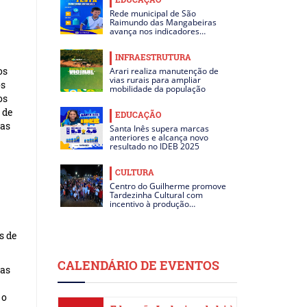
Rede municipal de São
Raimundo das Mangabeiras
avança nos indicadores…
INFRAESTRUTURA
os
Arari realiza manutenção de
vias rurais para ampliar
os
mobilidade da população
os
 de
EDUCAÇÃO
uas
Santa Inês supera marcas
anteriores e alcança novo
resultado no IDEB 2025
CULTURA
Centro do Guilherme promove
Tardezinha Cultural com
incentivo à produção…
s de
CALENDÁRIO DE EVENTOS
ias
 o