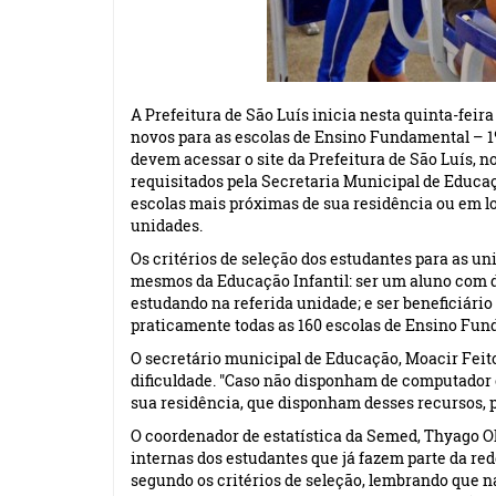
A Prefeitura de São Luís inicia nesta quinta-feira 
novos para as escolas de Ensino Fundamental – 1º
devem acessar o
site
da Prefeitura de São Luís, n
requisitados pela Secretaria Municipal de Educaç
escolas mais próximas de sua residência ou em loc
unidades.
Os critérios de seleção dos estudantes para as u
mesmos da Educação Infantil: ser um aluno com def
estudando na referida unidade; e ser beneficiári
praticamente todas as 160 escolas de Ensino Fun
O secretário municipal de Educação, Moacir Feito
dificuldade. "Caso não disponham de computador e
sua residência, que disponham desses recursos, pa
O coordenador de estatística da Semed, Thyago Oli
internas dos estudantes que já fazem parte da re
segundo os critérios de seleção, lembrando que n