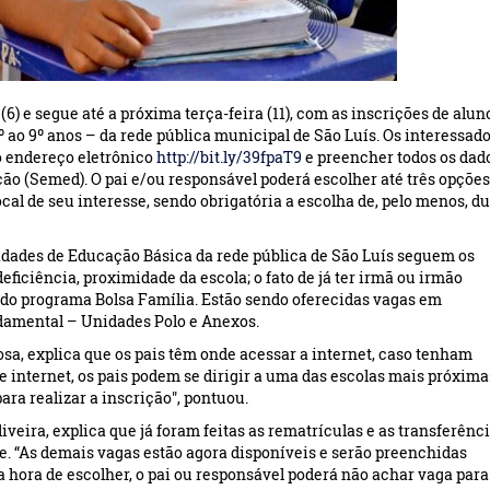
(6) e segue até a próxima terça-feira (11), com as inscrições de alun
 ao 9º anos – da rede pública municipal de São Luís. Os interessad
o endereço eletrônico
http://bit.ly/39fpaT9
e preencher todos os dad
ão (Semed). O pai e/ou responsável poderá escolher até três opções
al de seu interesse, sendo obrigatória a escolha de, pelo menos, d
nidades de Educação Básica da rede pública de São Luís seguem os
iciência, proximidade da escola; o fato de já ter irmã ou irmão
o do programa Bolsa Família. Estão sendo oferecidas vagas em
damental – Unidades Polo e Anexos.
sa, explica que os pais têm onde acessar a internet, caso tenham
 internet, os pais podem se dirigir a uma das escolas mais próxima
ra realizar a inscrição", pontuou.
veira, explica que já foram feitas as rematrículas e as transferênc
de. “As demais vagas estão agora disponíveis e serão preenchidas
a hora de escolher, o pai ou responsável poderá não achar vaga para