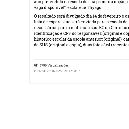
ano pretendido na escola de sua primeira opção, 
vaga disponível”, esclarece Thyago.
O resultado será divulgado dia 14 de fevereiro e 
lista de espera, que será enviada para a escola d
necessários para a matrícula são: RG ou Certidão
identificação e CPF do responsável; (original e có
histórico escolar da escola anterior; (original); c
do SUS (original e cópia); duas fotos 3x4 (recentes
1750 Visualizações
Publicada em 07/02/2020 12:08:57