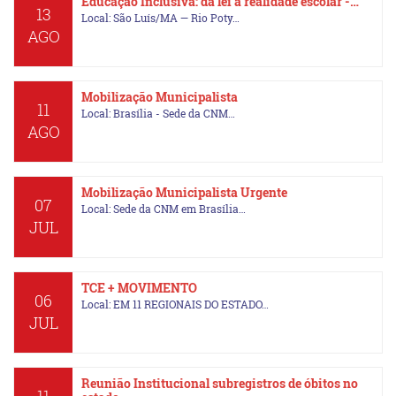
Educação Inclusiva: da lei à realidade escolar -…
13
Local: São Luís/MA — Rio Poty…
AGO
Mobilização Municipalista
11
Local: Brasília - Sede da CNM…
AGO
Mobilização Municipalista Urgente
07
Local: Sede da CNM em Brasília…
JUL
TCE + MOVIMENTO
06
Local: EM 11 REGIONAIS DO ESTADO…
JUL
Reunião Institucional subregistros de óbitos no