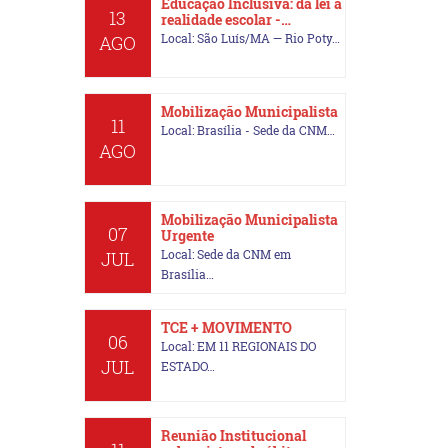
Educação Inclusiva: da lei à
13
realidade escolar -…
Local: São Luís/MA — Rio Poty…
AGO
Mobilização Municipalista
11
Local: Brasília - Sede da CNM…
AGO
Mobilização Municipalista
07
Urgente
Local: Sede da CNM em
JUL
Brasília…
TCE + MOVIMENTO
06
Local: EM 11 REGIONAIS DO
JUL
ESTADO…
Reunião Institucional