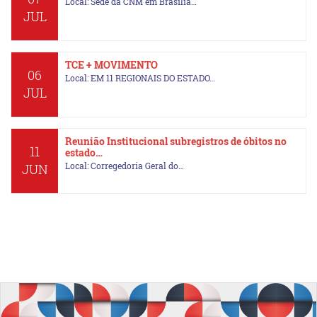
Local: Sede da CNM em Brasília…
JUL
TCE + MOVIMENTO
06
Local: EM 11 REGIONAIS DO ESTADO…
JUL
Reunião Institucional subregistros de óbitos no
11
estado…
Local: Corregedoria Geral do…
JUN