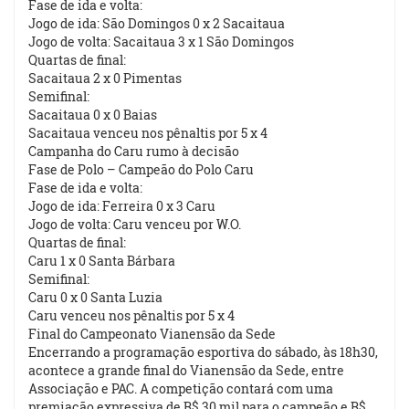
Fase de ida e volta:
Jogo de ida: São Domingos 0 x 2 Sacaitaua
Jogo de volta: Sacaitaua 3 x 1 São Domingos
Quartas de final:
Sacaitaua 2 x 0 Pimentas
Semifinal:
Sacaitaua 0 x 0 Baias
Sacaitaua venceu nos pênaltis por 5 x 4
Campanha do Caru rumo à decisão
Fase de Polo – Campeão do Polo Caru
Fase de ida e volta:
Jogo de ida: Ferreira 0 x 3 Caru
Jogo de volta: Caru venceu por W.O.
Quartas de final:
Caru 1 x 0 Santa Bárbara
Semifinal:
Caru 0 x 0 Santa Luzia
Caru venceu nos pênaltis por 5 x 4
Final do Campeonato Vianensão da Sede
Encerrando a programação esportiva do sábado, às 18h30,
acontece a grande final do Vianensão da Sede, entre
Associação e PAC. A competição contará com uma
premiação expressiva de R$ 30 mil para o campeão e R$