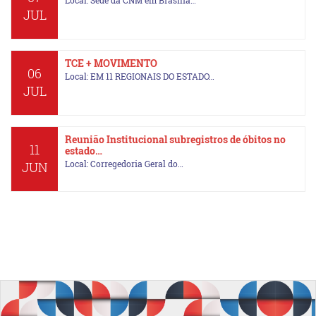
Local: Sede da CNM em Brasília…
JUL
TCE + MOVIMENTO
06
Local: EM 11 REGIONAIS DO ESTADO…
JUL
Reunião Institucional subregistros de óbitos no
11
estado…
Local: Corregedoria Geral do…
JUN