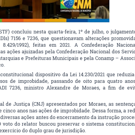
TF) concluiu nesta quarta-feira, 1º de julho, o julgament
ADIs) 7156 e 7236, que questionavam alterações promovid
 8.429/1992), feitas em 2021. A Confederação Nacion
s ações ajuizadas pela Confederação Nacional dos Servi
utarquias e Prefeituras Municipais e pela Conamp – Assoc
co.
constitucional dispositivo da Lei 14.230/2021 que reduzia
sos de improbidade, passando de oito para quatro anos
DI 7236, ministro Alexandre de Moraes, a fim de evi
l de Justiça (CNJ) apresentados por Moraes, as sentenç
 cinco anos nas ações de improbidade. Dessa forma, a re
e diversas ações antes do encerramento da instrução proce
O voto do relator buscou preservar o sistema constitucion
xercício do duplo grau de jurisdição.