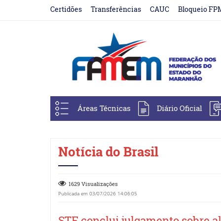
Certidões
Transferências
CAUC
Bloqueio FP
Áreas Técnicas
Diário Oficial
Notícia do Brasil
1629 Visualizações
Publicada em 03/07/2026 14:06:05
STF conclui julgamento sobre a