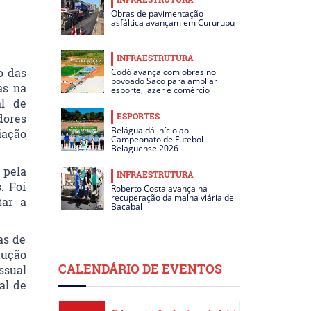
Obras de pavimentação
asfáltica avançam em Cururupu
INFRAESTRUTURA
o das
Codó avança com obras no
povoado Saco para ampliar
as na
esporte, lazer e comércio
al de
ESPORTES
dores
Belágua dá início ao
iação
Campeonato de Futebol
Belaguense 2026
 pela
INFRAESTRUTURA
. Foi
Roberto Costa avança na
recuperação da malha viária de
tar a
Bacabal
as de
dução
CALENDÁRIO DE EVENTOS
ssual
al de