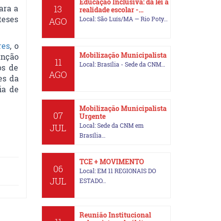
Educação Inclusiva: da lei à
ara a
13
realidade escolar -…
teses
Local: São Luís/MA — Rio Poty…
AGO
res
, o
Mobilização Municipalista
unção
11
Local: Brasília - Sede da CNM…
os de
AGO
es da
ia de
Mobilização Municipalista
07
Urgente
Local: Sede da CNM em
JUL
Brasília…
TCE + MOVIMENTO
06
Local: EM 11 REGIONAIS DO
JUL
ESTADO…
Reunião Institucional