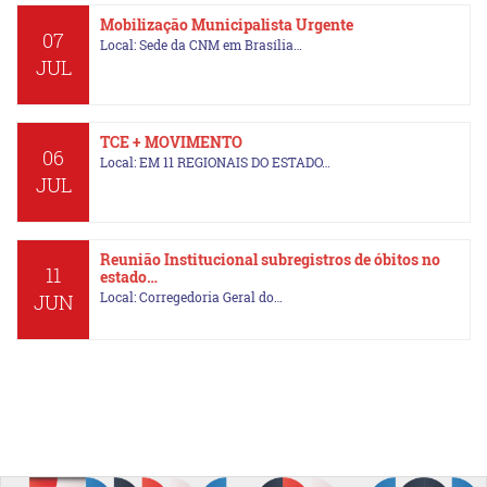
Mobilização Municipalista Urgente
07
Local: Sede da CNM em Brasília…
JUL
TCE + MOVIMENTO
06
Local: EM 11 REGIONAIS DO ESTADO…
JUL
Reunião Institucional subregistros de óbitos no
11
estado…
Local: Corregedoria Geral do…
JUN