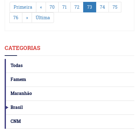
Primeira
«
70
71
72
73
74
75
76
»
Última
CATEGORIAS
Todas
Famem
Maranhão
Brasil
CNM