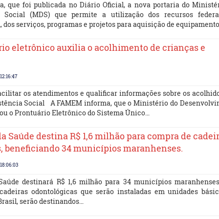
 que foi publicada no Diário Oficial, a nova portaria do Ministé
 Social (MDS) que permite a utilização dos recursos federa
l, dos serviços, programas e projetos para aquisição de equipament
io eletrônico auxilia o acolhimento de crianças e
12:16:47
cilitar os atendimentos e qualificar informações sobre os acolhid
stência Social A FAMEM informa, que o Ministério do Desenvolv
ou o Prontuário Eletrônico do Sistema Único…
da Saúde destina R$ 1,6 milhão para compra de cadei
s, beneficiando 34 municípios maranhenses.
18:06:03
 Saúde destinará R$ 1,6 milhão para 34 municípios maranhense
cadeiras odontológicas que serão instaladas em unidades bási
Brasil, serão destinandos…