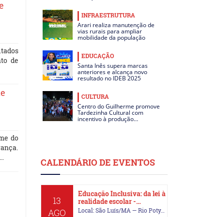
e
INFRAESTRUTURA
Arari realiza manutenção de
vias rurais para ampliar
mobilidade da população
itados
EDUCAÇÃO
nto de
Santa Inês supera marcas
anteriores e alcança novo
resultado no IDEB 2025
de
CULTURA
Centro do Guilherme promove
Tardezinha Cultural com
incentivo à produção…
me do
rança.
o…
CALENDÁRIO DE EVENTOS
Educação Inclusiva: da lei à
13
realidade escolar -…
Local: São Luís/MA — Rio Poty…
AGO