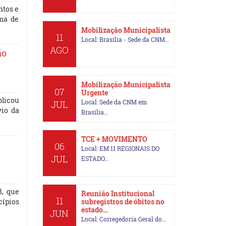
ntos e
ema de
Mobilização Municipalista
11
Local: Brasília - Sede da CNM…
AGO
ão
Mobilização Municipalista
07
Urgente
blicou
Local: Sede da CNM em
JUL
vio da
Brasília…
TCE + MOVIMENTO
06
Local: EM 11 REGIONAIS DO
JUL
ESTADO…
8, que
Reunião Institucional
11
subregistros de óbitos no
cípios
estado…
JUN
Local: Corregedoria Geral do…