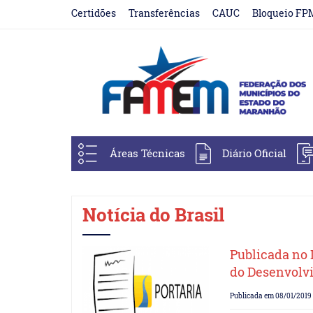
Certidões
Transferências
CAUC
Bloqueio FP
Áreas Técnicas
Diário Oficial
Notícia do Brasil
Publicada no D
do Desenvolv
Publicada em 08/01/2019 