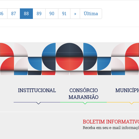
86
87
88
89
90
91
»
Última
INSTITUCIONAL
CONSÓRCIO
MUNICÍPI
MARANHÃO
BOLETIM INFORMATIV
Receba em seu e-mail informaç