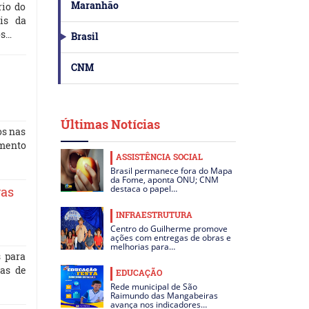
Maranhão
rio do
is da
os…
Brasil
CNM
Últimas Notícias
os nas
imento
ASSISTÊNCIA SOCIAL
Brasil permanece fora do Mapa
da Fome, aponta ONU; CNM
destaca o papel…
ras
INFRAESTRUTURA
Centro do Guilherme promove
ações com entregas de obras e
melhorias para…
s para
cas de
EDUCAÇÃO
Rede municipal de São
Raimundo das Mangabeiras
avança nos indicadores…