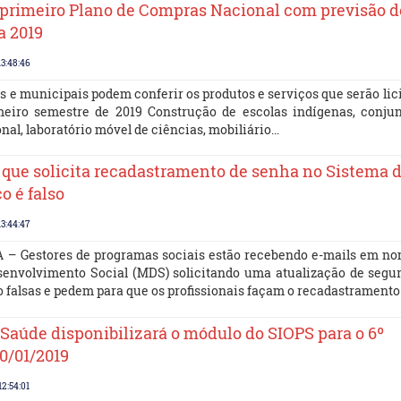
 primeiro Plano de Compras Nacional com previsão d
a 2019
13:48:46
s e municipais podem conferir os produtos e serviços que serão lic
meiro semestre de 2019 Construção de escolas indígenas, conju
nal, laboratório móvel de ciências, mobiliário…
l que solicita recadastramento de senha no Sistema 
o é falso
13:44:47
 Gestores de programas sociais estão recebendo e-mails em no
senvolvimento Social (MDS) solicitando uma atualização de segu
 falsas e pedem para que os profissionais façam o recadastrament
 Saúde disponibilizará o módulo do SIOPS para o 6º
10/01/2019
12:54:01