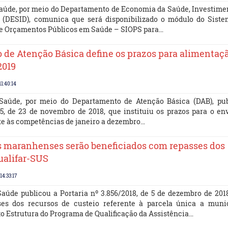
Saúde, por meio do Departamento de Economia da Saúde, Investime
 (DESID), comunica que será disponibilizado o módulo do Sist
e Orçamentos Públicos em Saúde – SIOPS para…
de Atenção Básica define os prazos para alimentaç
2019
1:40:14
 Saúde, por meio do Departamento de Atenção Básica (DAB), pu
55, de 23 de novembro de 2018, que instituiu os prazos para o en
te às competências de janeiro a dezembro…
s maranhenses serão beneficiados com repasses dos
ualifar-SUS
14:33:17
Saúde publicou a Portaria nº 3.856/2018, de 5 de dezembro de 201
ses dos recursos de custeio referente à parcela única a muni
xo Estrutura do Programa de Qualificação da Assistência…